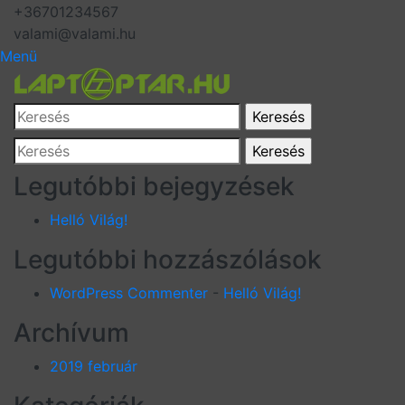
+36701234567
valami@valami.hu
Menü
Legutóbbi bejegyzések
Helló Világ!
Legutóbbi hozzászólások
WordPress Commenter
-
Helló Világ!
Archívum
2019 február